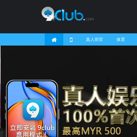
所有在918Kiss， Mega888的头奖奖金将不会由供应商支付。玩家应避免在这些游戏中玩所有游戏。所
真人荷官
体育