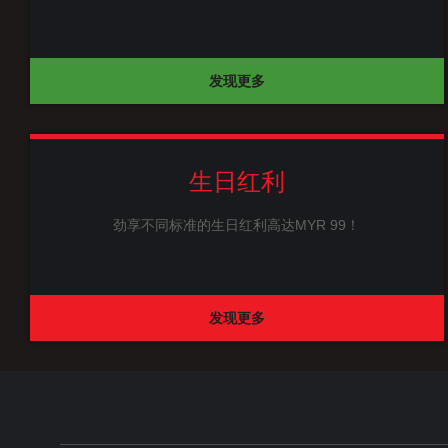
发现更多
生日红利
劲享不同标准的生日红利高达MYR 99！
发现更多