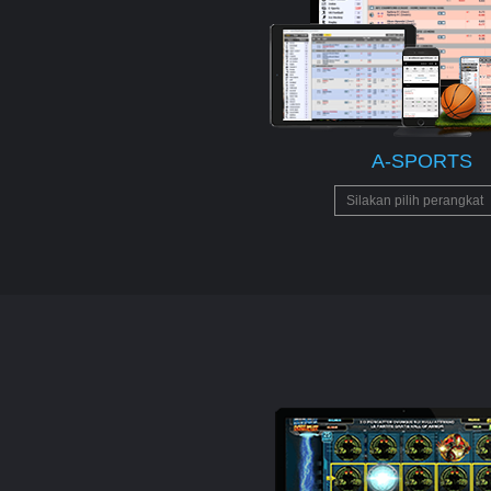
A-SPORTS
Silakan pilih perangkat