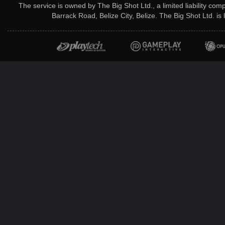
The service is owned by The Big Shot Ltd., a limited liability co
Barrack Road, Belize City, Belize. The Big Shot Ltd. i