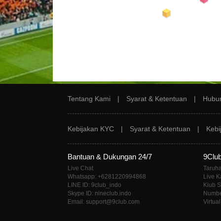
Tentang Kami
|
Syarat & Ketentuan
|
Hubun
Kebijakan KYC
|
Syarat & Ketentuan
|
Kebi
Bantuan & Dukungan 24/7
9Clu
Live Chat
Taruha
Whatsapp: +6281220994868
Live K
LINE ID: 9club_indo
Klub S
Skype ID: nineclub.indo
Numbe
Email: support@9club.com
Virtua