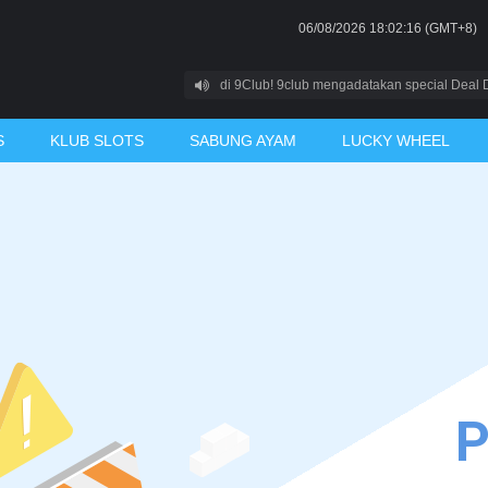
06/08/2026 18:02:17
(GMT+8)
Selamat datang di 9Club! 9club mengadatakan special Deal 
S
KLUB SLOTS
SABUNG AYAM
LUCKY WHEEL