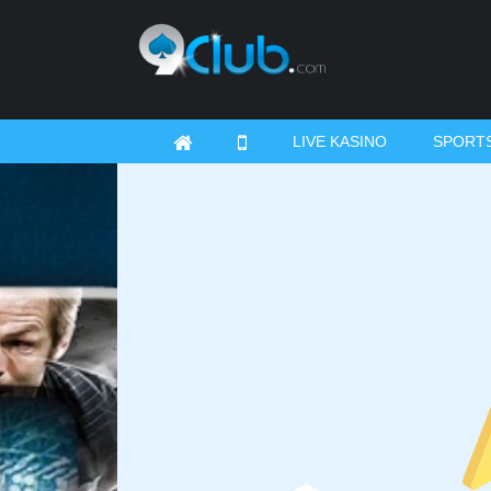
LIVE KASINO
SPORT