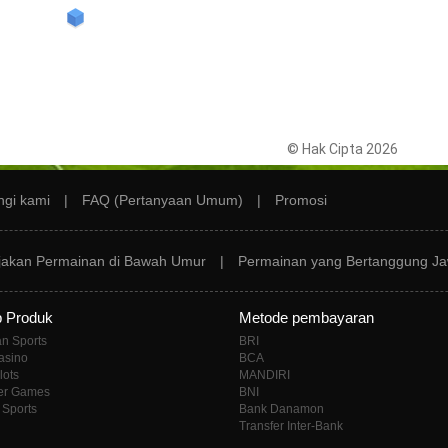
gi kami
|
FAQ (Pertanyaan Umum)
|
Promosi
jakan Permainan di Bawah Umur
|
Permainan yang Bertanggung J
b Produk
Metode pembayaran
n Sports
BRI
asino
BCA
lots
MANDIRI
r Games
BNI
l Sports
Bank Danamon
Transfer Inter-Bank